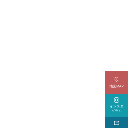

地図MAP

インスタ
グラム
