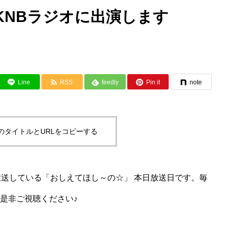
KNBラジオに出演します
Line
RSS
feedly
Pin it
note
のタイトルとURLをコピーする
放送している「おしえてほし～の☆」 本日放送日です。毎
是非ご視聴ください♪