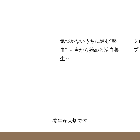
気づかないうちに進む“瘀
ク
血” ～ 今から始める活血養
プ
生～
養生が大切です